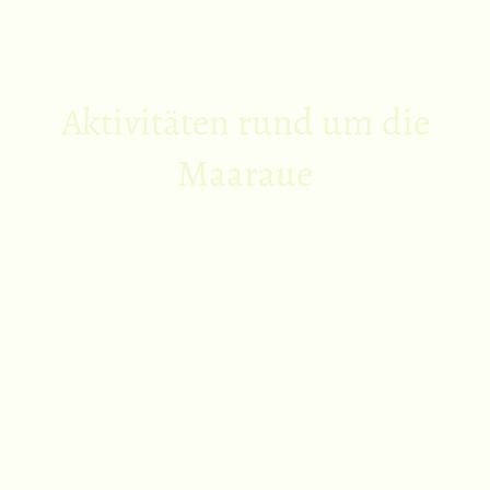
Aktivitäten rund um die
Maaraue
Ob entspannte Spaziergänge entlang des Ufers, Radfahren auf den
gut ausgebauten Wegen oder Vogelbeobachtungen in der
einzigartigen Flusslandschaft – hier kommt jeder auf seine Kosten.